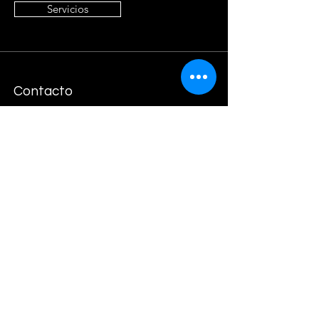
Servicios
Contacto
(998) 500 1803
contacto@carranzaygonzalez.com
Dirección
Sach Office Hosting Cancún, Av. Acanceh,
Manzana 2, Lote 3, Piso 3, Contraesquina
de Las Américas.
77504 Cancún, Q.R.
México
Síguenos